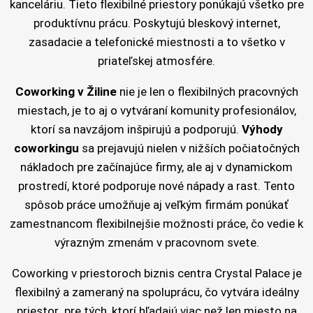
kanceláriu. Tieto flexibilné priestory ponúkajú všetko pre
produktívnu prácu. Poskytujú bleskový internet,
zasadacie a telefonické miestnosti a to všetko v
priateľskej atmosfére.
Coworking v Žiline
nie je len o flexibilných pracovných
miestach, je to aj o vytváraní komunity profesionálov,
ktorí sa navzájom inšpirujú a podporujú.
Výhody
coworkingu
sa prejavujú nielen v nižších počiatočných
nákladoch pre začínajúce firmy, ale aj v dynamickom
prostredí, ktoré podporuje nové nápady a rast. Tento
spôsob práce umožňuje aj veľkým firmám ponúkať
zamestnancom flexibilnejšie možnosti práce, čo vedie k
výrazným zmenám v pracovnom svete.
Coworking v priestoroch biznis centra Crystal Palace je
flexibilný a zameraný na spoluprácu, čo vytvára ideálny
priestor pre tých, ktorí hľadajú viac než len miesto na