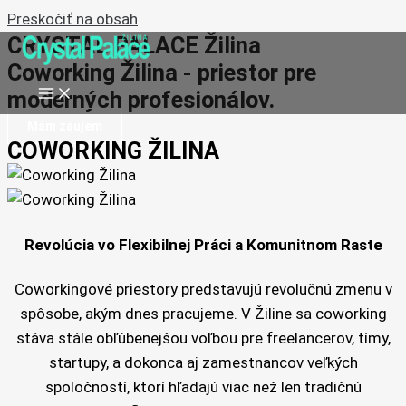
Preskočiť na obsah
CRYSTAL PALACE Žilina
Coworking Žilina - priestor pre
moderných profesionálov.
Mám záujem
COWORKING ŽILINA
Revolúcia vo Flexibilnej Práci a Komunitnom Raste
Coworkingové priestory predstavujú revolučnú zmenu v
spôsobe, akým dnes pracujeme. V Žiline sa coworking
stáva stále obľúbenejšou voľbou pre freelancerov, tímy,
startupy, a dokonca aj zamestnancov veľkých
spoločností, ktorí hľadajú viac než len tradičnú