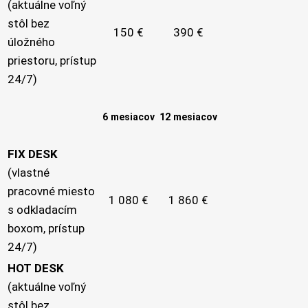
(aktuálne voľný
stôl bez
150 €
390 €
úložného
priestoru, prístup
24/7)
6 mesiacov
12 mesiacov
FIX DESK
(vlastné
pracovné miesto
1 080 €
1 860 €
s odkladacím
boxom, prístup
24/7)
HOT DESK
(aktuálne voľný
stôl bez